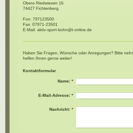
Obere Riedwiesen
16
74427
Fichtenberg
Fon:
797123500
Fax: 07971-23501
E-Mail:
aktiv-sport-bohn@t-online.de
Haben Sie Fragen, Wünsche oder Anregungen? Bitte nehme
helfen Ihnen gerne weiter!
Kontaktformular
Name:
*
E-Mail-Adresse:
*
Nachricht:
*